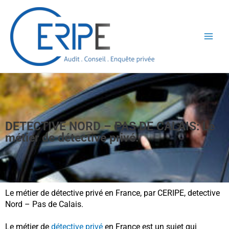
Aller
au
contenu
DETECTIVE NORD – PAS DE CALAIS: Le
métier de détective privé.
Le métier de détective privé en France, par CERIPE, detective
Nord – Pas de Calais.
Le métier de
détective privé
en France est un sujet qui